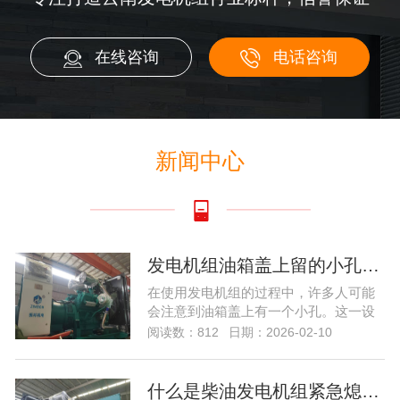
在线咨询
电话咨询
新闻中心
发电机组油箱盖上留的小孔的作用解析…
在使用发电机组的过程中，许多人可能
会注意到油箱盖上有一个小孔。这一设
计看似简单，...
阅读数：812
日期：2026-02-10
什么是柴油发电机组紧急熄火装置？…